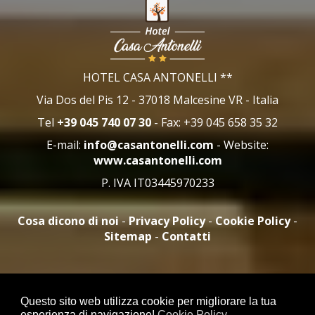
HOTEL CASA ANTONELLI
**
Via Dos del Pis 12
-
37018
Malcesine
VR
-
Italia
Tel
+39 045 740 07 30
- Fax:
+39 045 658 35 32
E-mail:
- Website:
www.casantonelli.com
P. IVA IT03445970233
Cosa dicono di noi
-
Privacy Policy
-
Cookie Policy
-
Sitemap
-
Contatti
Tariffe:
€52 - €122
Questo sito web utilizza cookie per migliorare la tua
esperienza di navigazione!
Cookie Policy