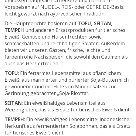
umfassen hauptsächlich leckere und nahrhafte
Vorspeisen auf NUDEL-, REIS- oder GETREIDE-Basis,
leicht gewürzt nach ayurvedischer Tradition.
Die Hauptgerichte basieren auf
TOFU
,
SEITAN
,
TEMPEH
und anderen Ersatzprodukten für tierisches
Eiweiß, Gemüse und Hülsenfrüchten sowie
schmackhaften und reichhaltigen Salaten. Außerdem
bieten wir unseren Gästen, frische, leichte und
farbenfrohe Nachspeisen, die sowohl den Gaumen als
auch das Herz erfreuen.
TOFU
: Ein fettarmes Lebensmittel aus pflanzlichem
Eiweiß; aus marinierter und pürierter Soja-Buttermilch
gewonnener und mit Hilfe von Mineralsalzen zur
Gerinnung gebrachter „Soja-Ricotta“.
SEITAN
: Ein eiweißhaltiges Lebensmittel aus
Weizengluten, das als Ersatz für tierisches Eiweiß dient.
TEMPEH
: Ein eiweißhaltiges Lebensmittel indonesischer
Herkunft aus fermentierten Sojabohnen, das als Ersatz
für tierisches Eiweiß dient.